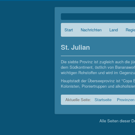
Start
Nachrichten
Land
Regi
St. Julian
Die siebte Provinz ist zugleich auch die j
dem Südkontinent, östlich von Bananaworld 
wichtigen Rohstoffen und wird im Gegenz
Hauptstadt der Überseeprovinz ist "Copa 
Kolonisten, Pioniertruppen und alkoholisier
Aktuelle Seite:
Startseite
Provinzen
Alle Seiten dieser 