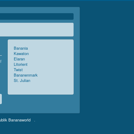
Banania
Kawaton
Elaran
f
Litorient
Twist
Bananenmark
St. Julian
ublik Bananaworld
.